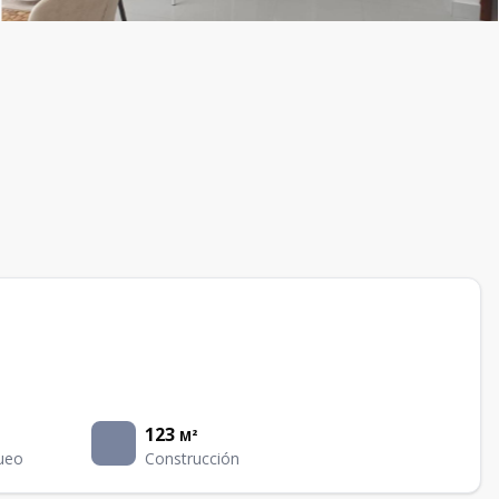
123
M²
ueo
Construcción