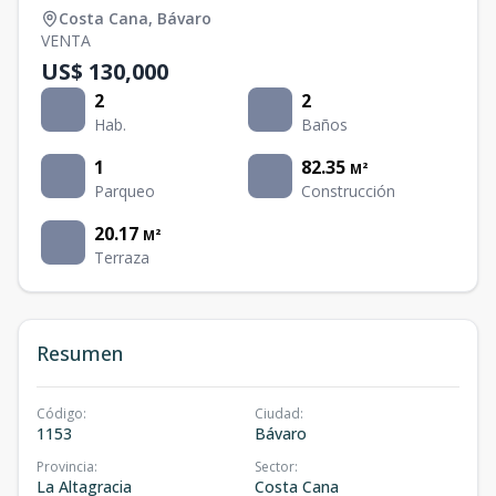
Costa Cana
,
Bávaro
VENTA
US$ 130,000
2
2
Hab.
Baños
1
82.35
M²
Parqueo
Construcción
20.17
M²
Terraza
Resumen
Código
:
Ciudad
:
1153
Bávaro
Provincia
:
Sector
:
La Altagracia
Costa Cana