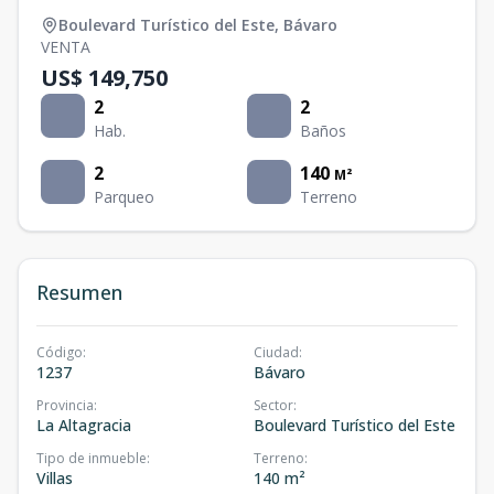
Boulevard Turístico del Este
,
Bávaro
VENTA
US$ 149,750
2
2
Hab.
Baños
2
140
M²
Parqueo
Terreno
Resumen
Código
:
Ciudad
:
1237
Bávaro
Provincia
:
Sector
:
La Altagracia
Boulevard Turístico del Este
Tipo de inmueble
:
Terreno
:
Villas
140 m²