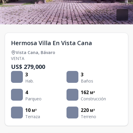
Hermosa Villa En Vista Cana
Vista Cana
,
Bávaro
VENTA
US$ 279,000
3
3
Hab.
Baños
4
162
M²
Parqueo
Construcción
10
220
M²
M²
Terraza
Terreno