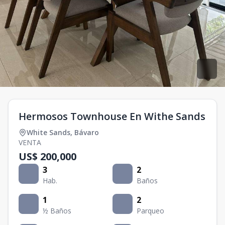
Hermosos Townhouse En Withe Sands
White Sands
,
Bávaro
VENTA
US$ 200,000
3
2
Hab.
Baños
1
2
½ Baños
Parqueo