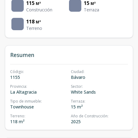
115
15
M²
M²
Construcción
Terraza
118
M²
Terreno
Resumen
Código
:
Ciudad
:
1155
Bávaro
Provincia
:
Sector
:
La Altagracia
White Sands
Tipo de inmueble
:
Terraza
:
Townhouse
15 m²
Terreno
:
Año de Construcción
:
118 m²
2025