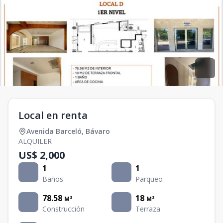
Local en renta
Avenida Barceló
,
Bávaro
ALQUILER
US$ 2,000
1
1
Baños
Parqueo
78.58
18
M²
M²
Construcción
Terraza