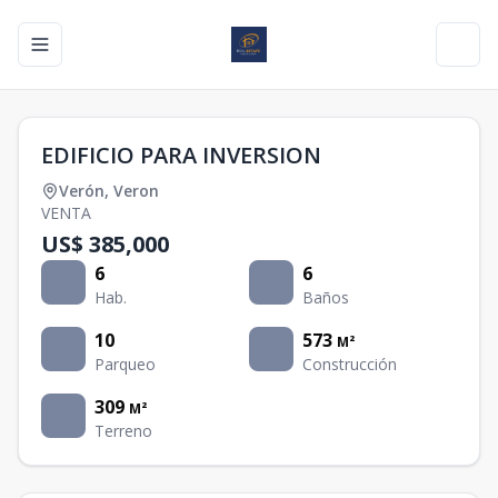
Toggle navigation menu
Toggl
EDIFICIO PARA INVERSION
Verón
,
Veron
VENTA
US$ 385,000
6
6
Hab.
Baños
10
573
M²
Parqueo
Construcción
309
M²
Terreno