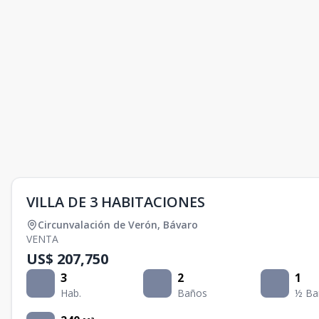
VILLA DE 3 HABITACIONES
Circunvalación de Verón
,
Bávaro
VENTA
US$ 207,750
3
2
1
Hab.
Baños
½ Ba