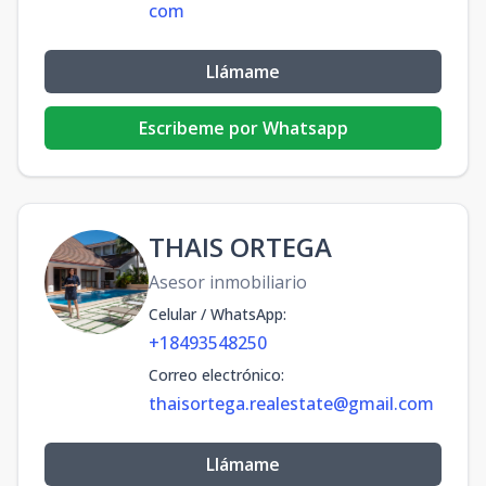
com
Llámame
Escribeme por Whatsapp
THAIS ORTEGA
Asesor inmobiliario
Celular / WhatsApp
:
+18493548250
Correo electrónico
:
thaisortega.realestate@gmail.com
Llámame