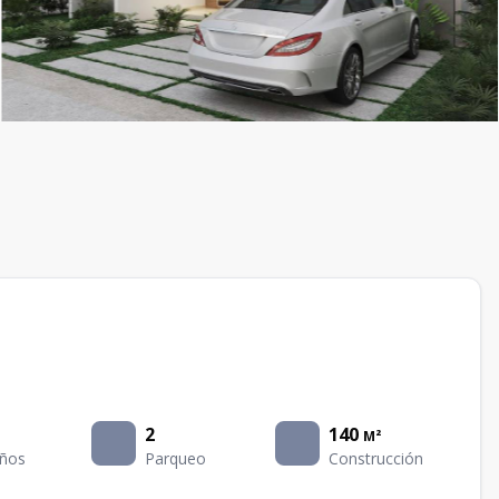
2
140
M²
ños
Parqueo
Construcción