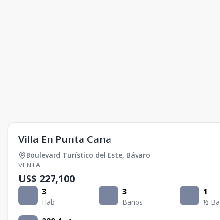
Villa En Punta Cana
Boulevard Turístico del Este
,
Bávaro
VENTA
US$ 227,100
3
3
1
Hab.
Baños
½ Ba