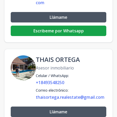
com
Llámame
Escribeme por Whatsapp
THAIS ORTEGA
Asesor inmobiliario
Celular / WhatsApp
:
+18493548250
Correo electrónico
:
thaisortega.realestate@gmail.com
Llámame