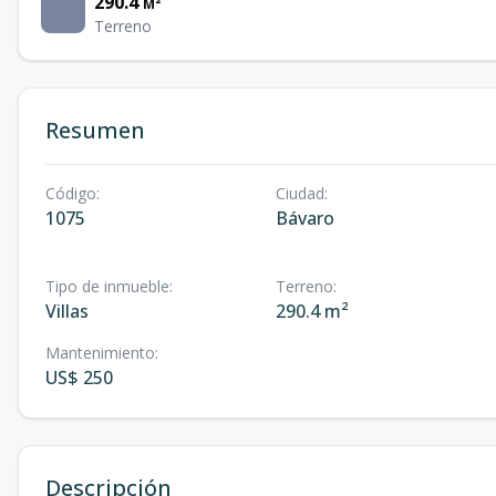
290.4
M²
Terreno
Resumen
Código
:
Ciudad
:
1075
Bávaro
Tipo de inmueble
:
Terreno
:
Villas
290.4 m²
Mantenimiento
:
US$ 250
Descripción