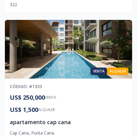
3
2
2
VENTA
ALQUILER
CÓDIGO
: #
1333
US$ 250,000
VENTA
US$ 1,500
ALQUILER
apartamento cap cana
Cap Cana
,
Punta Cana