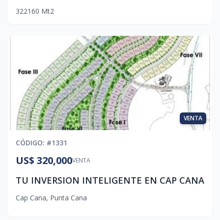
3
2
2
160
Mt2
VENTA
CÓDIGO
: #
1331
US$ 320,000
VENTA
TU INVERSION INTELIGENTE EN CAP CANA
Cap Cana
,
Punta Cana