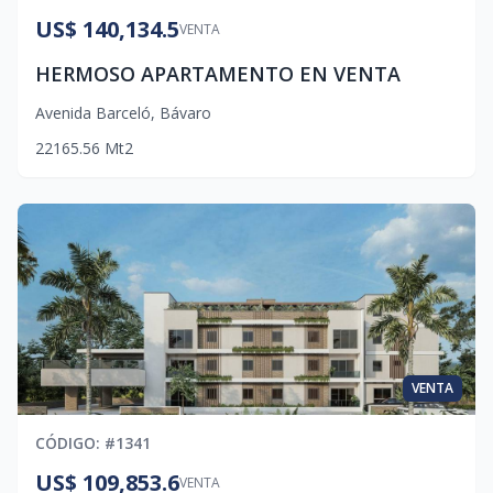
US$ 140,134.5
VENTA
HERMOSO APARTAMENTO EN VENTA
Avenida Barceló
,
Bávaro
2
2
1
65.56
Mt2
VENTA
CÓDIGO
: #
1341
US$ 109,853.6
VENTA