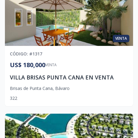
VENTA
CÓDIGO
: #
1317
US$ 180,000
VENTA
VILLA BRISAS PUNTA CANA EN VENTA
Brisas de Punta Cana
,
Bávaro
3
2
2