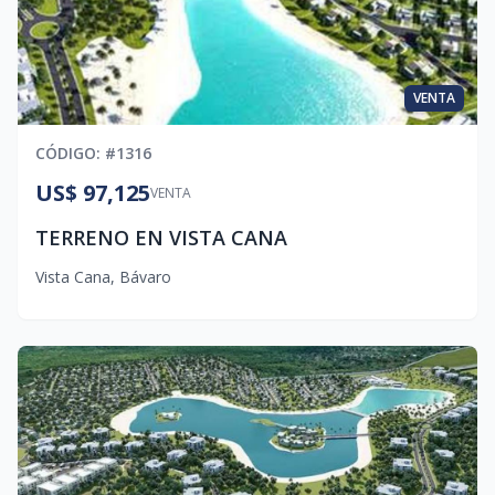
VENTA
CÓDIGO
: #
1316
US$ 97,125
VENTA
TERRENO EN VISTA CANA
Vista Cana
,
Bávaro