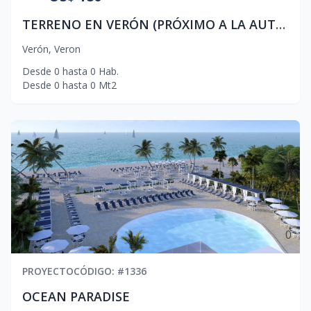
TERRENO EN VERÓN (PRÓXIMO A LA AUTO VÍA
Verón
,
Veron
Desde
0
hasta
0
Hab.
Desde
0
hasta
0
Mt2
0
PROYECTO
CÓDIGO
: #
1336
OCEAN PARADISE