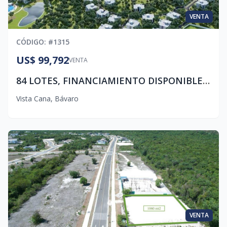
VENTA
CÓDIGO
: #
1315
US$ 99,792
VENTA
84 LOTES, FINANCIAMIENTO DISPONIBLES EN VISTA CANA
Vista Cana
,
Bávaro
VENTA