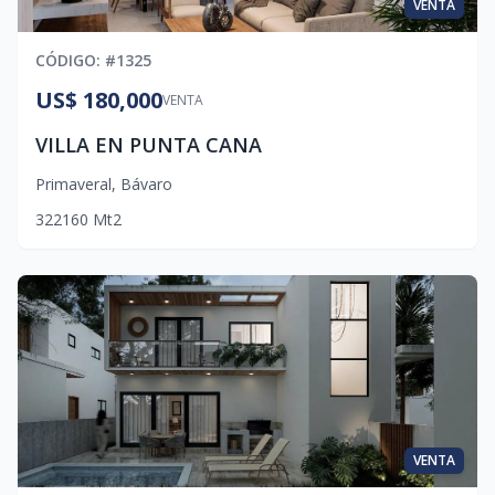
VENTA
CÓDIGO
: #
1325
US$ 180,000
VENTA
VILLA EN PUNTA CANA
Primaveral
,
Bávaro
3
2
2
160
Mt2
VENTA