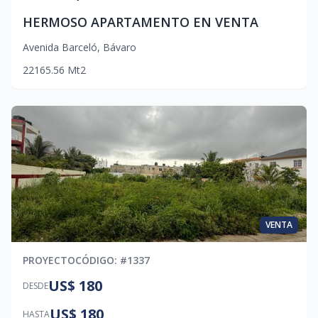
HERMOSO APARTAMENTO EN VENTA
Avenida Barceló
,
Bávaro
2
2
1
65.56
Mt2
VENTA
PROYECTO
CÓDIGO
: #
1337
US$ 180
DESDE
US$ 180
HASTA