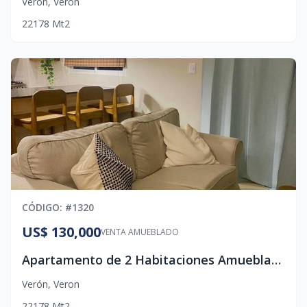
Verón
,
Veron
2
2
1
78
Mt2
CÓDIGO
: #
1320
US$ 130,000
VENTA AMUEBLADO
Apartamento de 2 Habitaciones Amueblado
Verón
,
Veron
2
2
1
78
Mt2