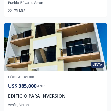
Pueblo Bávaro
,
Veron
2
2
1
75
Mt2
VENTA
CÓDIGO
: #
1308
US$ 385,000
VENTA
EDIFICIO PARA INVERSION
Verón
,
Veron