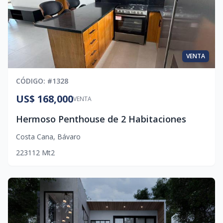
VENTA
CÓDIGO
: #
1328
US$ 168,000
VENTA
Hermoso Penthouse de 2 Habitaciones
Costa Cana
,
Bávaro
2
2
3
112
Mt2