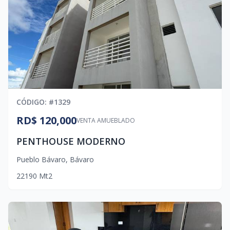
CÓDIGO
: #
1329
RD$ 120,000
VENTA AMUEBLADO
PENTHOUSE MODERNO
Pueblo Bávaro
,
Bávaro
2
2
1
90
Mt2