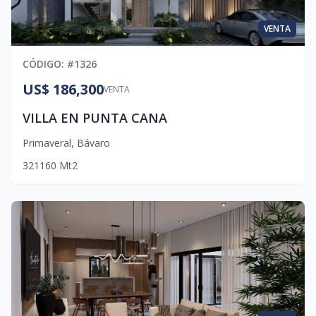
VENTA
CÓDIGO
: #
1326
US$ 186,300
VENTA
VILLA EN PUNTA CANA
Primaveral
,
Bávaro
3
2
1
160
Mt2