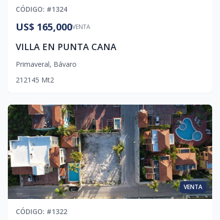
CÓDIGO
: #
1324
US$ 165,000
VENTA
VILLA EN PUNTA CANA
Primaveral
,
Bávaro
2
1
2
145
Mt2
VENTA
CÓDIGO
: #
1322