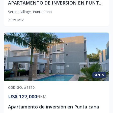
APARTAMENTO DE INVERSION EN PUNTA CANA
Serena Village
,
Punta Cana
2
1
75
Mt2
VENTA
CÓDIGO
: #
1310
US$ 127,000
VENTA
Apartamento de inversión en Punta cana