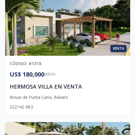
VENTA
CÓDIGO
: #
1318
US$ 180,000
VENTA
HERMOSA VILLA EN VENTA
Brisas de Punta Cana
,
Bávaro
3
2
2
142
Mt2