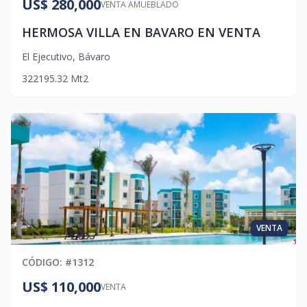
US$ 280,000
VENTA AMUEBLADO
HERMOSA VILLA EN BAVARO EN VENTA
El Ejecutivo
,
Bávaro
3
2
2
195.32
Mt2
VENTA
CÓDIGO
: #
1312
US$ 110,000
VENTA