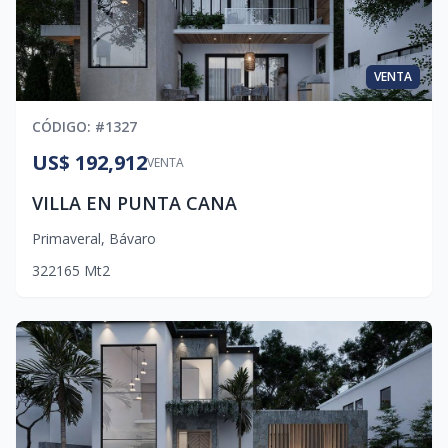
VENTA
CÓDIGO
: #
1327
US$ 192,912
VENTA
VILLA EN PUNTA CANA
Primaveral
,
Bávaro
3
2
2
165
Mt2