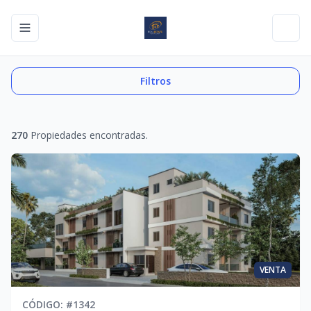
Toggle navigation menu
Toggl
Filtros
270
Propiedades encontradas.
VENTA
CÓDIGO
: #
1342