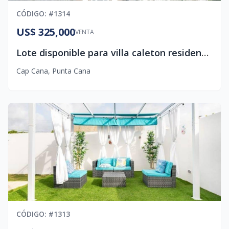
CÓDIGO
: #
1314
US$ 325,000
VENTA
Lote disponible para villa caleton residences
Cap Cana
,
Punta Cana
CÓDIGO
: #
1313