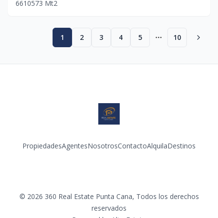
6
6
10
573
Mt2
1
2
3
4
5
10
More pages
Propiedades
Agentes
Nosotros
Contacto
Alquila
Destinos
Facebook
Instagram
©
2026
360 Real Estate Punta Cana
,
Todos los derechos
reservados