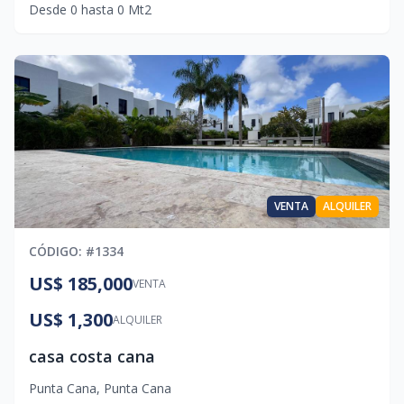
Desde
0
hasta
0
Mt2
VENTA
ALQUILER
CÓDIGO
: #
1334
US$ 185,000
VENTA
US$ 1,300
ALQUILER
casa costa cana
Punta Cana
,
Punta Cana