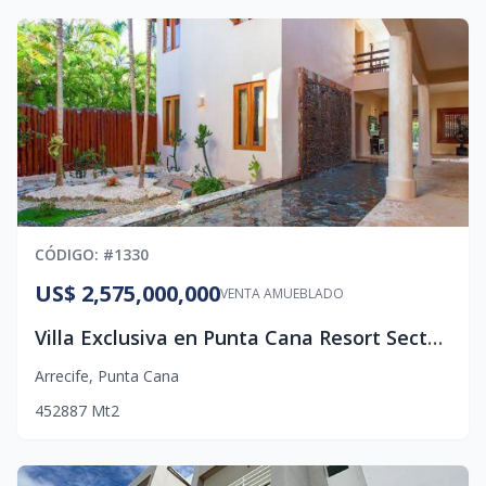
CÓDIGO
: #
1330
US$ 2,575,000,000
VENTA AMUEBLADO
Villa Exclusiva en Punta Cana Resort Sector Arrecife
Arrecife
,
Punta Cana
4
5
2
887
Mt2